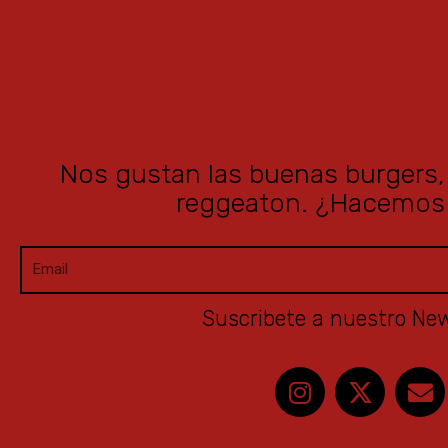
Nos gustan las buenas burgers, e
reggeaton. ¿Hacemos
E
m
Suscribete a nuestro New
a
i
l
I
X
E
n
-
n